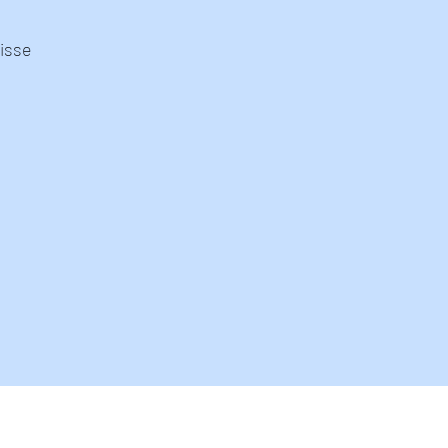
isse
ACHING & CONSULTING