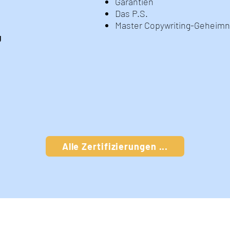
Garantien
Das P.S.
Master Copywriting-Geheimn
g
Alle Zertifizierungen ...
WEITERBILDUNGEN
CO