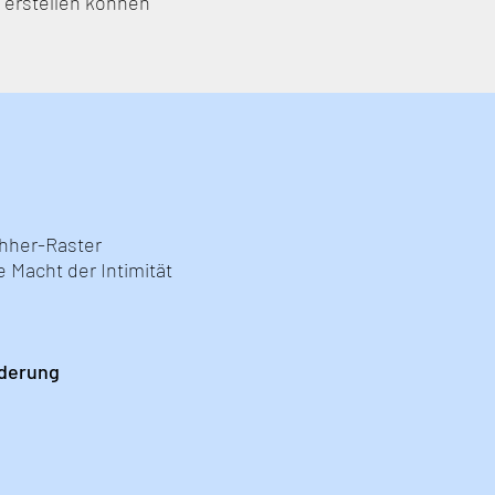
 erstellen können
chher-Raster
 Macht der Intimität
rderung