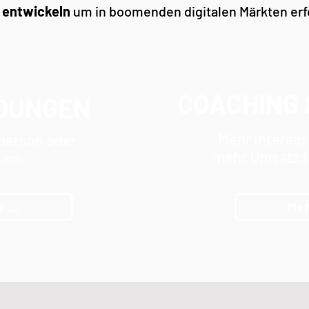
u entwickeln
um in boomenden digitalen Märkten erfo
COACHING 
DUNGEN
Mehr Interes
lperson oder
mehr Umsatz f
eam.
 ...
Meh