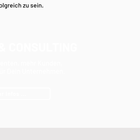
lgreich zu sein.
& CONSULTING
senten, mehr Kunden,
ür Dein Unternehmen.
r Infos ...