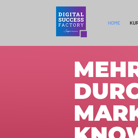
HOME
KU
MEH
DURC
MARK
KNO