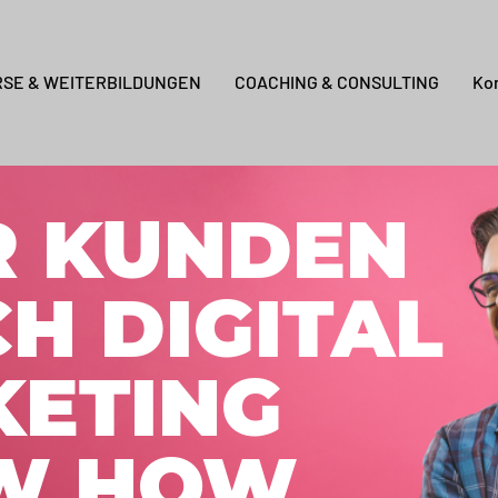
RSE & WEITERBILDUNGEN
COACHING & CONSULTING
Ko
R KUNDEN
H DIGITAL
ETING
W HOW