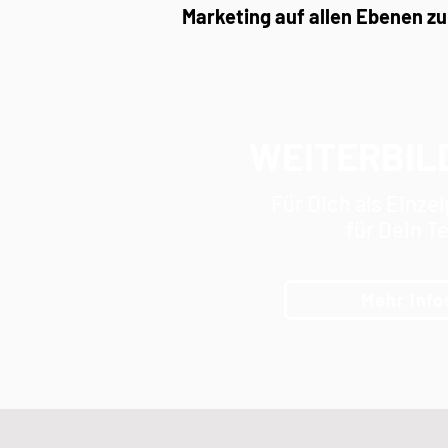
Marketing auf allen Ebenen z
WEITERBIL
Für Dich als Einze
für Dein T
Mehr Infos